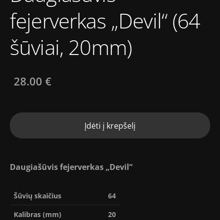
fejerverkas „Devil“ (64
šūviai, 20mm)
28.00 €
Įdėti į krepšelį
Daugiašūvis fejerverkas
„
Devil
“
Šūvių skaičius
64
Kalibras (mm)
20