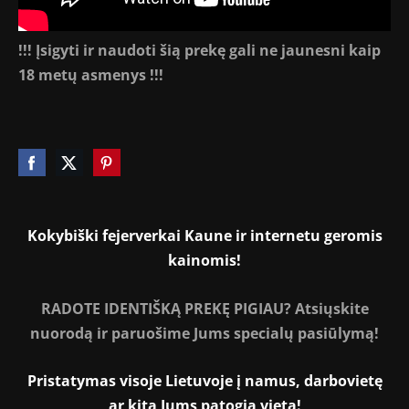
!!! Įsigyti ir naudoti šią prekę gali ne jaunesni kaip
18 metų asmenys !!!
Kokybiški fejerverkai Kaune ir internetu geromis
kainomis!
RADOTE IDENTIŠKĄ PREKĘ PIGIAU? Atsiųskite
nuorodą ir paruošime Jums specialų pasiūlymą!
Pristatymas visoje Lietuvoje į namus, darbovietę
ar kitą Jums patogią vietą!